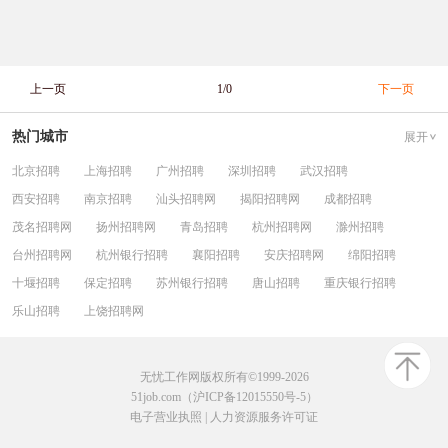
上一页
1/0
下一页
热门城市
展开
北京招聘
上海招聘
广州招聘
深圳招聘
武汉招聘
西安招聘
南京招聘
汕头招聘网
揭阳招聘网
成都招聘
茂名招聘网
扬州招聘网
青岛招聘
杭州招聘网
滁州招聘
台州招聘网
杭州银行招聘
襄阳招聘
安庆招聘网
绵阳招聘
十堰招聘
保定招聘
苏州银行招聘
唐山招聘
重庆银行招聘
乐山招聘
上饶招聘网
无忧工作网版权所有©1999-2026
51job.com（沪ICP备12015550号-5）
电子营业执照
|
人力资源服务许可证