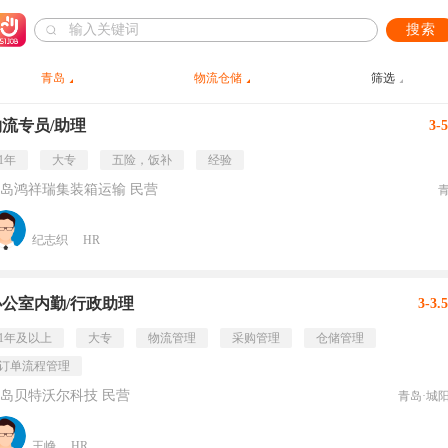
搜索
青岛
物流仓储
筛选
物流专员/助理
3-
1年
大专
五险，饭补
经验
岛鸿祥瑞集装箱运输 民营
纪志织
HR
办公室内勤/行政助理
3-3.
1年及以上
大专
物流管理
采购管理
仓储管理
订单流程管理
岛贝特沃尔科技 民营
青岛·城
王峥
HR