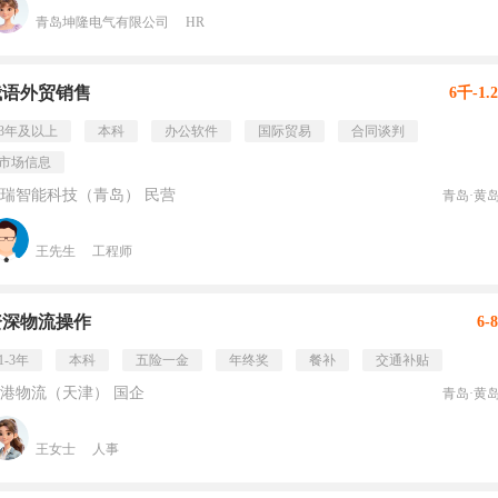
青岛坤隆电气有限公司
HR
俄语外贸销售
6千-1.
3年及以上
本科
办公软件
国际贸易
合同谈判
市场信息
瑞智能科技（青岛） 民营
青岛·黄
王先生
工程师
资深物流操作
6-
1-3年
本科
五险一金
年终奖
餐补
交通补贴
港物流（天津） 国企
青岛·黄
王女士
人事