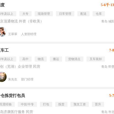
调度
5-6千·1
1年及以上
大专
现场管理
日常管理
配送
仓库
京顶通物流 外资（非欧美）
青岛·城
王翠翠
人资部经理
叉车工
7-
1年及以上
高中
物流
搬运
货物清点
叉车装卸
创（芜湖）企业管理 民营
青岛·即
朱先生
部门经理
云仓拣货打包员
5-
无需经验
中技/中专
打包
拣货
预支工资
晋升
岛济康医疗服务 民营
青岛·市