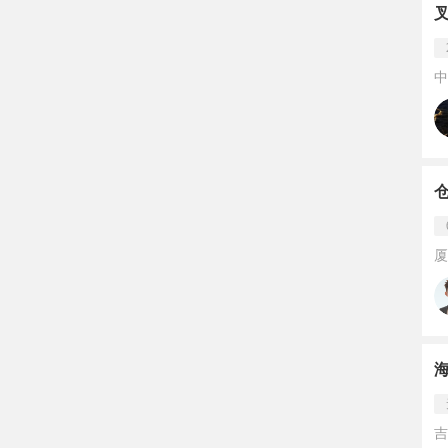
中
厦
吉