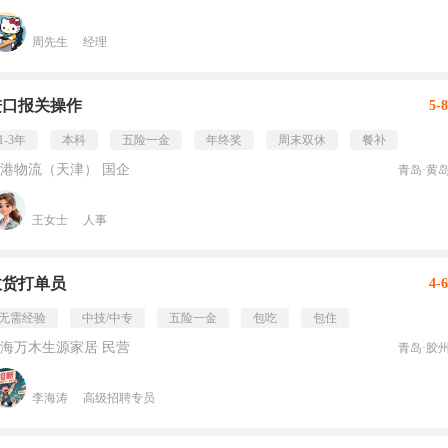
周先生
经理
进口报关操作
5-
1-3年
本科
五险一金
年终奖
周末双休
餐补
港物流（天津） 国企
青岛·黄
王女士
人事
收货打单员
4-
无需经验
中技/中专
五险一金
包吃
包住
海万木生源家居 民营
青岛·胶
李海涛
高级招聘专员