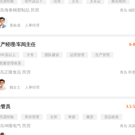
无需经验
初中及以下
出库
叉车
叉车证
账实相符
岛海泰钢塑制品 民营
青岛·城
黄叙成
人事经理
生产经理/车间主任
6-
3年及以上
大专
团队建设
运营管理
生产管理
质量管理体系
岛正隆食品 民营
青岛·即
魏女士
人事经理
仓管员
3.5-
无需经验
库存管理
仓管
单据
搬货
货品收发
岛坤隆电气 民营
青岛·高