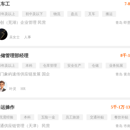
叉车工
7-
2年及以上
初中及以下
物流
盘点
叉车
搬运
创（芜湖）企业管理 民营
青岛·即
吴女士
人事
仓储管理部经理
8千-
6年及以上
本科
仓库管理
安全生产
仓储
业务拓展
门象屿速传供应链发展 国企
青岛·黄
叶灵
HR
海运操作
5千-1万·1
无需经验
本科
五险一金
员工旅游
交通补贴
餐饮补贴
通供应链管理（天津） 民营
青岛·市