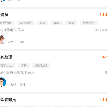
仓管员
3.5-
无需经验
库存管理
仓管
单据
搬货
货品收发
岛坤隆电气 民营
青岛·高
刘女士
HR
采购助理
4-
1年及以上
本科
采购助理
岛俐莱得酒店管理 民营
余占镭
经理
仓库装卸员
4.5-