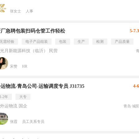
张女士
人事
新厂急聘包装扫码仓管工作轻松
5-7.
无需经验
电子产品组装
包装
生产
检测
产品质量
光月新能源科技（临沂） 民营
宋赞
HR
运物流-青岛公司-运输调度专员 J31735
4-
1-2年
大专
外运物流 国企
青岛·城
张霞
员工关系专员