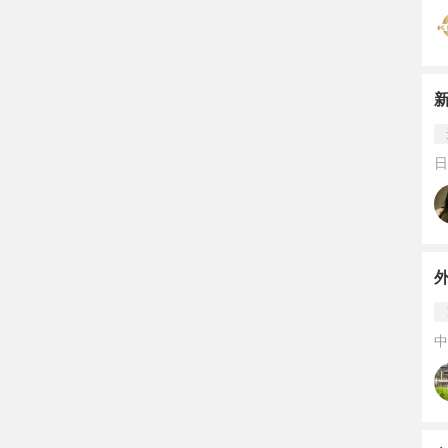
日
外
中