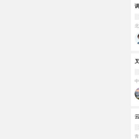
北
中
青