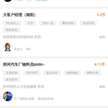
大客户经理（南阳）
1-2万
3年及以上
大专
五险一金
餐饮补贴
专业培训
绩效奖金
安得智联供应链科技 民营
南阳
吴女士
HR
郑州汽车厂物料员l6000+
6-7.2千
无需经验
库存管理
盘点库存
物料接收
物料分类
多劳多得
郑州明邦人力资源服务 民营
南阳
工厂招聘杜老师
就业指导HR