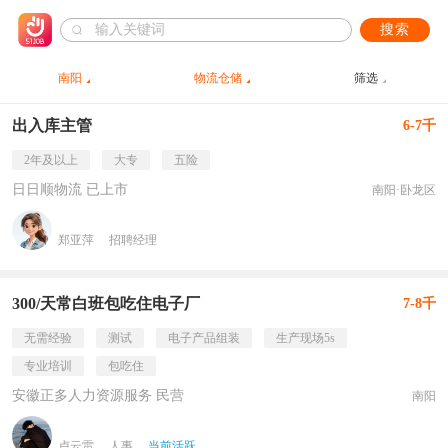
搜索
南阳
物流仓储
筛选
出入库主管
6-7千
2年及以上
大专
五险
日日顺物流 已上市
南阳·卧龙区
郑亚萍
招聘经理
300/天常白班包吃住电子厂
7-8千
无需经验
测试
电子产品组装
生产现场5s
专业培训
包吃住
安徽正多人力资源服务 民营
南阳
卢云雷
人事
当前活跃