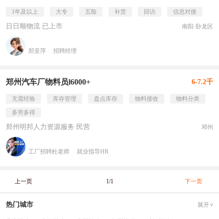
1年及以上
大专
五险
补货
回访
信息对接
日日顺物流 已上市
南阳·卧龙区
郑亚萍
招聘经理
郑州汽车厂物料员l6000+
6-7.2千
无需经验
库存管理
盘点库存
物料接收
物料分类
多劳多得
郑州明邦人力资源服务 民营
邓州
工厂招聘杜老师
就业指导HR
上一页
1/1
下一页
热门城市
展开