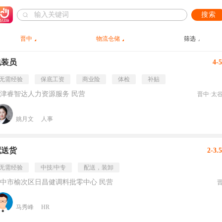
搜索
晋中
物流仓储
筛选
包装员
4-
无需经验
保底工资
商业险
体检
补贴
津睿智达人力资源服务 民营
晋中·太
姚月文
人事
配送货
2-3.
无需经验
中技/中专
配送，装卸
中市榆次区日昌健调料批零中心 民营
马秀峰
HR