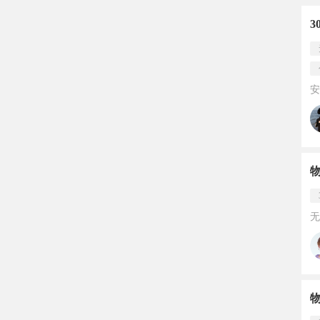
3
安
无