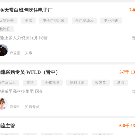
00/天常白班包吃住电子厂
7-
无需经验
测试
电子产品组装
生产现场5s
专业培训
包吃住
徽正多人力资源服务 民营
卢云雷
人事
物流采购专员-WFLD（晋中）
5-7千·1
3年及以上
本科
仓储管理
物料计划
收发货
盘点
锡威孚高科技集团 国企
龚先生
招聘专员
物流主管
6-8千·1