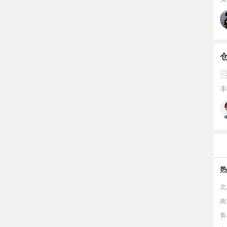
丰
热
北
南
青