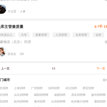
卢云雷
人事
仓库主管兼质量
6-7千·1
2年及以上
大专
质量管理
人员管理
仓库管理
仓库
豪物流（北京） 民营
邵先生
HR
上一页
1/1
下一页
门城市
展
京招聘
上海招聘
广州招聘
深圳招聘
武汉招聘
西安招聘
京招聘
汕头招聘网
揭阳招聘网
成都招聘
茂名招聘网
扬州招聘网
岛招聘
杭州招聘网
滁州招聘
台州招聘网
杭州银行招聘
襄阳招聘