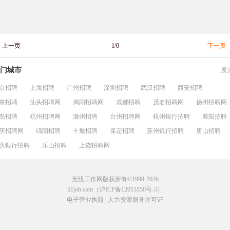
上一页
1/0
下一页
门城市
展
京招聘
上海招聘
广州招聘
深圳招聘
武汉招聘
西安招聘
京招聘
汕头招聘网
揭阳招聘网
成都招聘
茂名招聘网
扬州招聘网
岛招聘
杭州招聘网
滁州招聘
台州招聘网
杭州银行招聘
襄阳招聘
庆招聘网
绵阳招聘
十堰招聘
保定招聘
苏州银行招聘
唐山招聘
庆银行招聘
乐山招聘
上饶招聘网
无忧工作网版权所有©1999-2026
51job.com（沪ICP备12015550号-5）
电子营业执照
|
人力资源服务许可证