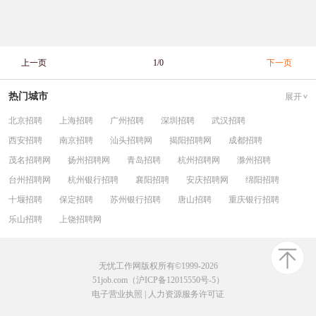
上一页
1/0
下一页
热门城市
展开
北京招聘
上海招聘
广州招聘
深圳招聘
武汉招聘
西安招聘
南京招聘
汕头招聘网
揭阳招聘网
成都招聘
茂名招聘网
扬州招聘网
青岛招聘
杭州招聘网
滁州招聘
台州招聘网
杭州银行招聘
襄阳招聘
安庆招聘网
绵阳招聘
十堰招聘
保定招聘
苏州银行招聘
唐山招聘
重庆银行招聘
乐山招聘
上饶招聘网
无忧工作网版权所有©1999-2026
51job.com（沪ICP备12015550号-5）
电子营业执照
|
人力资源服务许可证