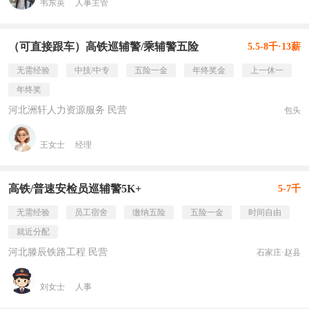
韦东英
人事主管
（可直接跟车）高铁巡辅警/乘辅警五险
5.5-8千·13薪
无需经验
中技/中专
五险一金
年终奖金
上一休一
年终奖
河北洲轩人力资源服务 民营
包头
王女士
经理
高铁/普速安检员巡辅警5K+
5-7千
无需经验
员工宿舍
缴纳五险
五险一金
时间自由
就近分配
河北滕辰铁路工程 民营
石家庄·赵县
刘女士
人事