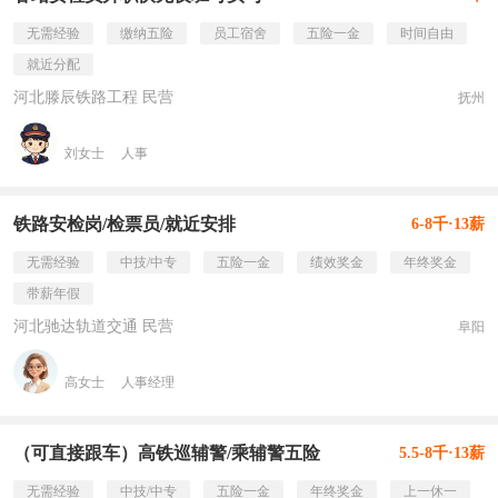
无需经验
缴纳五险
员工宿舍
五险一金
时间自由
就近分配
河北滕辰铁路工程 民营
抚州
刘女士
人事
铁路安检岗/检票员/就近安排
6-8千·13薪
无需经验
中技/中专
五险一金
绩效奖金
年终奖金
带薪年假
河北驰达轨道交通 民营
阜阳
高女士
人事经理
（可直接跟车）高铁巡辅警/乘辅警五险
5.5-8千·13薪
无需经验
中技/中专
五险一金
年终奖金
上一休一