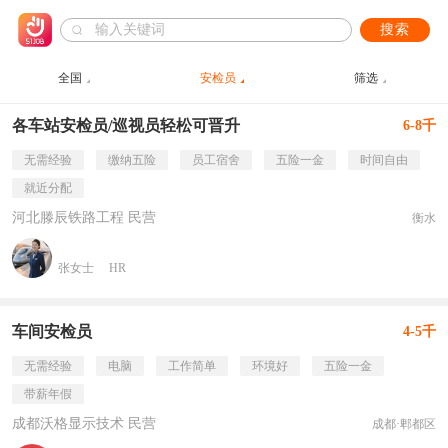
搜索
全国
安检员
筛选
各车站安检员/巡视员轻松可晋升
6-8千
无需经验
缴纳五险
员工宿舍
五险一金
时间自由
就近分配
河北滕辰铁路工程 民营
衡水
张女士
HR
车间安检员
4-5千
无需经验
电脑
工作简单
环境好
五险一金
带薪年假
成都沃格显示技术 民营
成都·郫都区