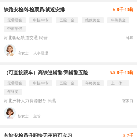
铁路安检岗/检票员/就近安排
6-8千·13薪
无需经验
中技/中专
五险一金
绩效奖金
年终奖金
带薪年假
河北驰达轨道交通 民营
蚌埠
高女士
人事经理
（可直接跟车）高铁巡辅警/乘辅警五险
5.5-8千·13薪
无需经验
中技/中专
五险一金
年终奖金
上一休一
年终奖
河北洲轩人力资源服务 民营
张家口
杨女士
主管
各站安检员升职快无夜班可实习
5-7千