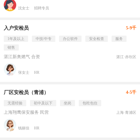
沈女士
招聘专员
入户安检员
5-9千
1年及以上
中技/中专
办公软件
安全检查
服务
销售
湛江新奥燃气 合资
湛江·赤坎区
张女士
HR
厂区安检员（青浦）
4-5千
无需经验
初中及以下
坐岗
包吃包住
上海翔鹰保安服务 民营
上海·青浦区
钱丽佳
HR